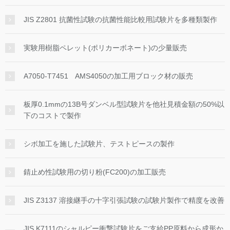
JIS Z2801 抗菌性試験の抗菌性能比較用試験片を多種類製作
実験用樹脂ペレット(ポリカーボネート)の少量販売
A7050-T7451 AMS4050の加工用ブロック材の販売
板厚0.1mmの13B号ダンベル型試験片を他社見積金額の50%以
下のコストで製作
シボ加工を施した試験片、テストピースの製作
錆止め性試験用の切り粉(FC200)の加工販売
JIS Z3137 溶接継手の十字引張試験の試験片製作で精度を改善
JIS K7111のシャルピー衝撃試験片をご支給PP原料から成形か