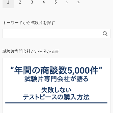
1
2
3
4
5
キーワードから試験片を探す

試験片専門会社だから分かる事