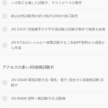
シボ加工を施した試験片、テストピースの製作
錆止め性試験用の切り粉(FC200)の加工販売
JIS Z3137 溶接継手の十字引張試験の試験片製作で精度を改善
JIS K7111のシャルピー衝撃試験片をご支給PP原料から成形か
ら作成
アクセスの多いJIS規格試験片
JIS C0048 環境試験方法−電気・電子−混合ガス流腐食試験 試
験片
JIS K5600 塗料一般試験方法 試験板