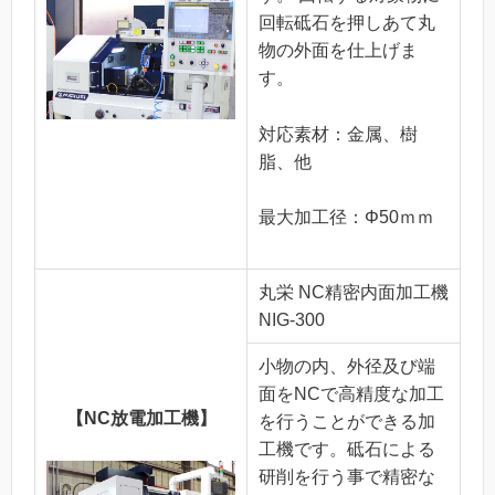
回転砥石を押しあて丸
物の外面を仕上げま
す。
対応素材：金属、樹
脂、他
最大加工径：Φ50ｍｍ
丸栄 NC精密内面加工機
NIG-300
小物の内、外径及び端
面をNCで高精度な加工
【NC放電加工機】
を行うことができる加
工機です。砥石による
研削を行う事で精密な