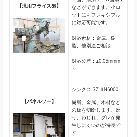
【汎用フライス盤】
などができます。小ロ
ットにもフレキシブル
に対応可能です。
対応素材：金属、樹
脂、他別途ご相談
対応公差：±0.05mmm
～
シンクス SZⅢN6000
【パネルソー】
樹脂、金属、木材など
の板を切断します。反
り、ねじれ、ダレが発
生しにくいのが特長で
す。