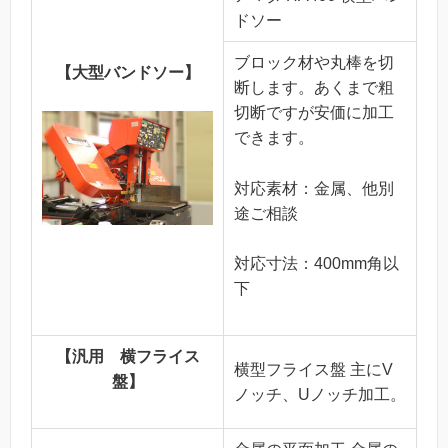
ドソー
ブロック材や丸棒を切
【大型バンドソー】
断します。あくまで粗
切断ですが安価に加工
できます。
対応素材：金属、他別
途ご相談
対応寸法：400mm角以
下
【汎用 横フライス
横型フライス盤 主にV
盤】
ノッチ、Uノッチ加工。