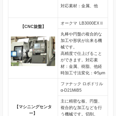
対応素材：金属、他
オークマ LB3000EXⅡ
【CNC旋盤】
丸棒や円盤の複合的な
加工や形状が出来る機
械です。
高精度で仕上げること
ができます。対応素
材：金属、樹脂、他経
時加工寸法変化：Φ5μm
ファナック ロボドリル
α-D21MiB5
主に精密な板、円盤、
【マシニングセンタ
複合的な加工などを行
ー】
う機械です。切削、