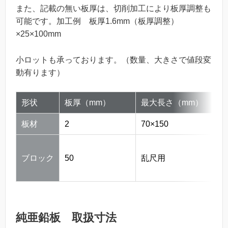
また、記載の無い板厚は、切削加工により板厚調整も
可能です。加工例 板厚1.6mm（板厚調整）
×25×100mm
小ロットも承っております。（数量、大きさで値段変
動有ります）
形状
板厚（mm）
最大長さ（mm）
備
板材
2
70×150
ブ
ブロック
50
乱尺用
保
い
純亜鉛板 取扱寸法