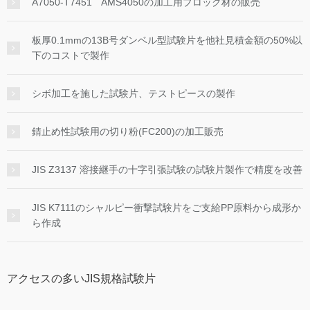
A7050-T7451 AMS4050の加工用ブロック材の販売
板厚0.1mmの13B号ダンベル型試験片を他社見積金額の50%以
下のコストで製作
シボ加工を施した試験片、テストピースの製作
錆止め性試験用の切り粉(FC200)の加工販売
JIS Z3137 溶接継手の十字引張試験の試験片製作で精度を改善
JIS K7111のシャルピー衝撃試験片をご支給PP原料から成形か
ら作成
アクセスの多いJIS規格試験片