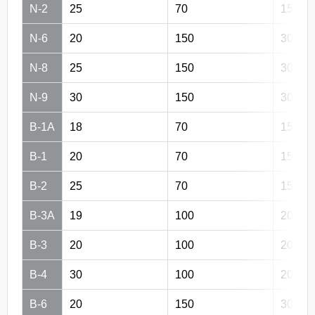
N-2
25
70
150
N-6
20
150
300
N-8
25
150
300
N-9
30
150
300
B-1A
18
70
150
B-1
20
70
150
B-2
25
70
150
B-3A
19
100
200
B-3
20
100
200
B-4
30
100
200
B-6
20
150
300