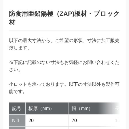
防食用亜鉛陽極（ZAP)板材・ブロック
材
以下の最大寸法から、ご希望の形状、寸法に加工販売
致します。
※下記に記載のない寸法もお気軽にお問い合わせくだ
さい。
小ロットも承っております。以下の寸法以外も製作可
能です。
記号
板厚（mm）
幅（mm）
長さ（
N-1
20
70
150