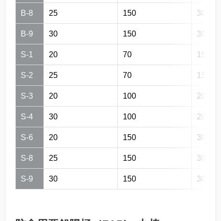
B-8
25
150
300
B-9
30
150
300
S-1
20
70
150
S-2
25
70
150
S-3
20
100
200
S-4
30
100
200
S-6
20
150
300
S-8
25
150
300
S-9
30
150
300