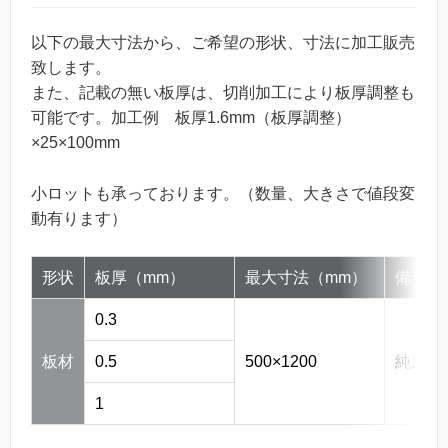
以下の最大寸法から、ご希望の形状、寸法に加工販売
致します。
また、記載の無い板厚は、切削加工により板厚調整も
可能です。加工例 板厚1.6mm（板厚調整）
×25×100mm
小ロットも承っております。（数量、大きさで値段変
動有ります）
形状
板厚（mm）
最大寸法（mm）
備考
0.3
板材
0.5
500×1200
純度99
1