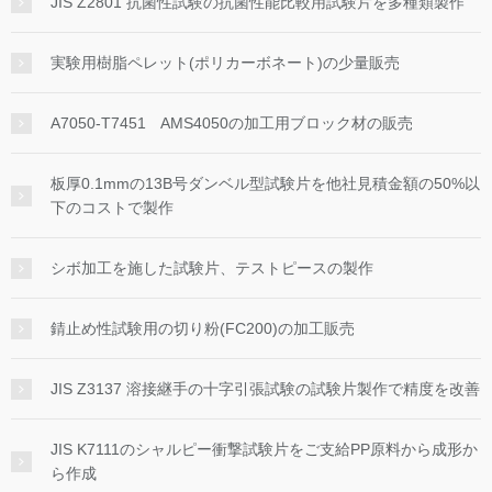
JIS Z2801 抗菌性試験の抗菌性能比較用試験片を多種類製作
実験用樹脂ペレット(ポリカーボネート)の少量販売
A7050-T7451 AMS4050の加工用ブロック材の販売
板厚0.1mmの13B号ダンベル型試験片を他社見積金額の50%以
下のコストで製作
シボ加工を施した試験片、テストピースの製作
錆止め性試験用の切り粉(FC200)の加工販売
JIS Z3137 溶接継手の十字引張試験の試験片製作で精度を改善
JIS K7111のシャルピー衝撃試験片をご支給PP原料から成形か
ら作成