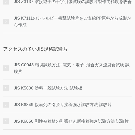
JIS Z3137 溶接継手の十字引張試験の試験片製作で精度を改善
JIS K7111のシャルピー衝撃試験片をご支給PP原料から成形か
ら作成
アクセスの多いJIS規格試験片
JIS C0048 環境試験方法−電気・電子−混合ガス流腐食試験 試
験片
JIS K5600 塗料一般試験方法 試験板
JIS K6849 接着剤の引張り接着強さ試験方法 試験片
JIS K6850 剛性被着材の引張せん断接着強さ試験方法 試験片