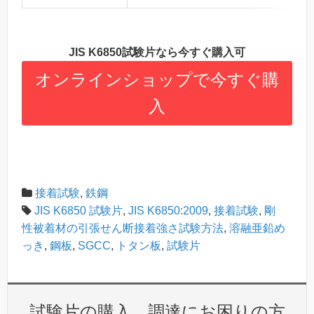
JIS K6850試験片なら今すぐ購入可
オンラインショップで今すぐ購
入
接着試験
,
鉄鋼
JIS K6850 試験片
,
JIS K6850:2009
,
接着試験
,
剛
性被着材の引張せん断接着強さ試験方法
,
溶融亜鉛め
っき
,
鋼板
,
SGCC
,
トタン板
,
試験片
試験片の購入、調達にお困りの方