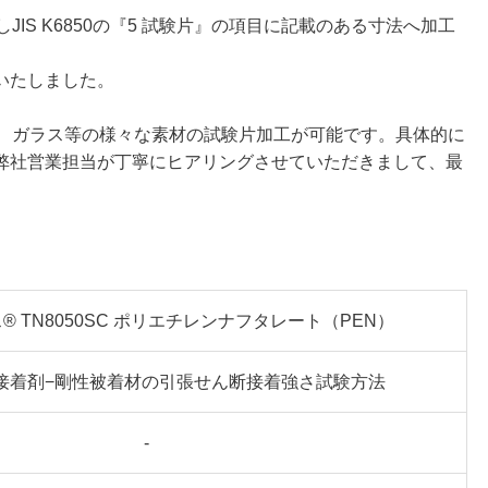
IS K6850の『5 試験片』の項目に記載のある寸法へ加工
工いたしました。
属、ガラス等の様々な素材の試験片加工が可能です。具体的に
弊社営業担当が丁寧にヒアリングさせていただきまして、最
® TN8050SC ポリエチレンナフタレート（PEN）
850 接着剤−剛性被着材の引張せん断接着強さ試験方法
-