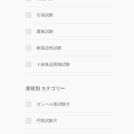
引張試験
腐食試験
耐薬品性試験
Ｘ線食品異物試験
形状別 カテゴリー
ダンベル形試験片
円筒試験片