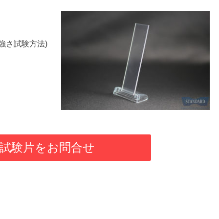
着強さ試験方法)
試験片をお問合せ