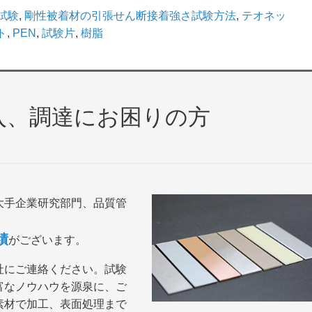
試験
,
剛性被着材の引張せん断接着強さ試験方法
,
テオネッ
ト
,
PEN
,
試験片
,
樹脂
入、調達にお困りの方
大手企業研究部門、品質管
績
がございます。
社にご連絡ください。試験
富なノウハウを源泉に、ご
素材で加工、表面処理まで