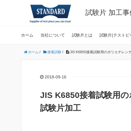
試験片 加工
ホーム
当社について
試験片とは
試験片(テストピ
ホーム
/
接着試験
/
JIS K6850接着試験用のポリエチレン
2018-09-16
JIS K6850接着試験
試験片加工