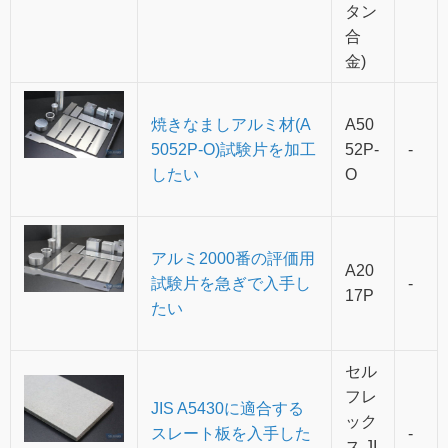
タン
合
金)
焼きなましアルミ材(A
A50
5052P-O)試験片を加工
52P-
-
したい
O
アルミ2000番の評価用
A20
試験片を急ぎで入手し
-
17P
たい
セル
フレ
JIS A5430に適合する
ック
スレート板を入手した
-
ス JI