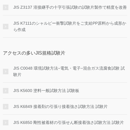
JIS Z3137 溶接継手の十字引張試験の試験片製作で精度を改善
JIS K7111のシャルピー衝撃試験片をご支給PP原料から成形か
ら作成
アクセスの多いJIS規格試験片
JIS C0048 環境試験方法−電気・電子−混合ガス流腐食試験 試
験片
JIS K5600 塗料一般試験方法 試験板
JIS K6849 接着剤の引張り接着強さ試験方法 試験片
JIS K6850 剛性被着材の引張せん断接着強さ試験方法 試験片