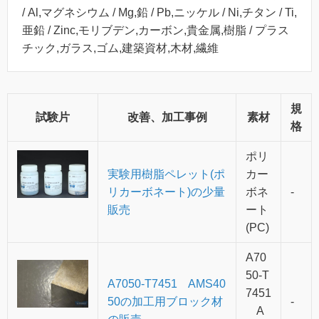
/ Al,マグネシウム / Mg,鉛 / Pb,ニッケル / Ni,チタン / Ti,
亜鉛 / Zinc,モリブデン,カーボン,貴金属,樹脂 / プラス
チック,ガラス,ゴム,建築資材,木材,繊維
規
試験片
改善、加工事例
素材
格
ポリ
実験用樹脂ペレット(ポ
カー
リカーボネート)の少量
ボネ
-
販売
ート
(PC)
A70
50-T
A7050-T7451 AMS40
7451
50の加工用ブロック材
-
A