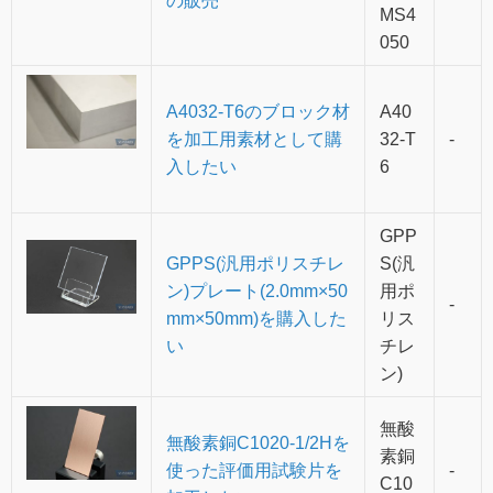
の販売
MS4
050
A4032-T6のブロック材
A40
を加工用素材として購
32-T
-
入したい
6
GPP
GPPS(汎用ポリスチレ
S(汎
ン)プレート(2.0mm×50
用ポ
-
mm×50mm)を購入した
リス
い
チレ
ン)
無酸
無酸素銅C1020-1/2Hを
素銅
使った評価用試験片を
-
C10