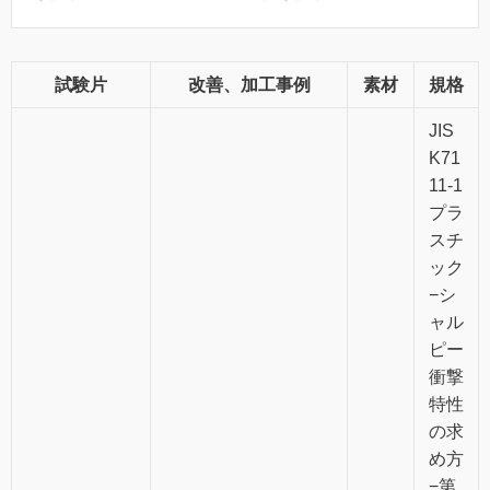
試験片
改善、加工事例
素材
規格
JIS
K71
11-1
プラ
スチ
ック
−シ
ャル
ピー
衝撃
特性
の求
め方
−第