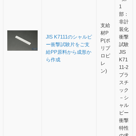
1
部：
非計
支給
装化
材P
JIS K7111のシャルピ
衝撃
P(ポ
ー衝撃試験片をご支
試験
リプ
給PP原料から成形か
JIS
ロピ
ら作成
K71
レ
11-2
ン)
プラ
スチ
ック
－シ
ャル
ピー
衝撃
特性
の求