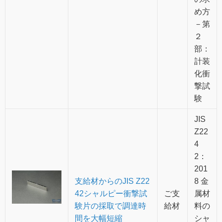
め方
－第
２
部：
計装
化衝
撃試
験
JIS
Z22
4
2：
201
支給材からのJIS Z22
8 金
42シャルピー衝撃試
ご支
属材
験片の採取で調達時
給材
料の
間を大幅短縮
シャ