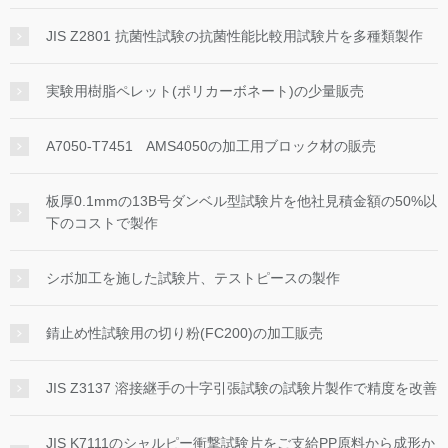
JIS Z2801 抗菌性試験の抗菌性能比較用試験片を多種類製作
実験用樹脂ペレット(ポリカーボネート)の少量販売
A7050-T7451 AMS4050の加工用ブロック材の販売
板厚0.1mmの13B号ダンベル型試験片を他社見積金額の50%以
下のコストで製作
シボ加工を施した試験片、テストピースの製作
錆止め性試験用の切り粉(FC200)の加工販売
JIS Z3137 溶接継手の十字引張試験の試験片製作で精度を改善
JIS K7111のシャルピー衝撃試験片をご支給PP原料から成形か