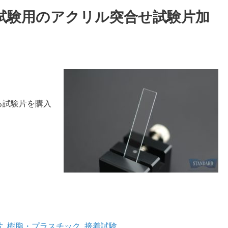
強度試験用のアクリル突合せ試験片加
する試験片を購入
片
,
樹脂・プラスチック
,
接着試験