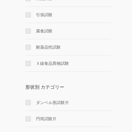
引張試験
腐食試験
耐薬品性試験
Ｘ線食品異物試験
形状別 カテゴリー
ダンベル形試験片
円筒試験片