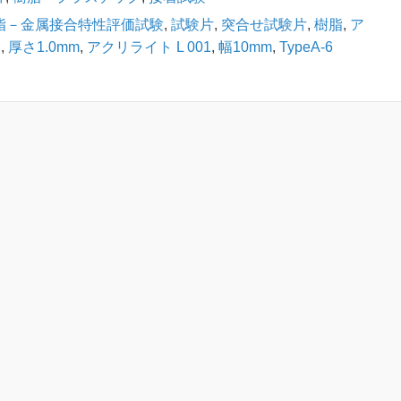
脂－金属接合特性評価試験
,
試験片
,
突合せ試験片
,
樹脂
,
ア
ト
,
厚さ1.0mm
,
アクリライト L 001
,
幅10mm
,
TypeA-6