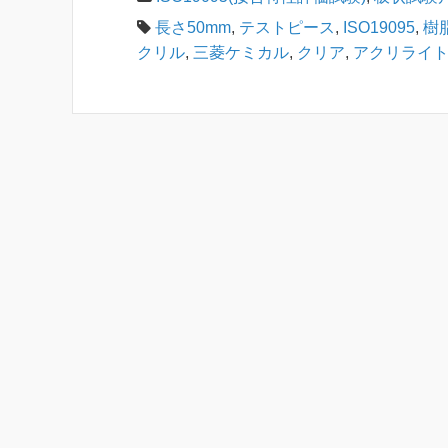
長さ50mm
,
テストピース
,
ISO19095
,
樹
クリル
,
三菱ケミカル
,
クリア
,
アクリライ