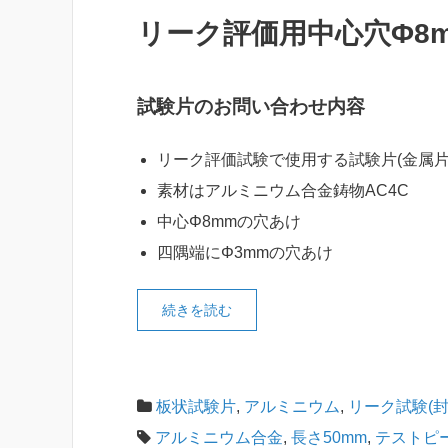
リーク評価用中心穴Φ8
試験片のお問い合わせ内容
リーク評価試験で使用する試験片(金属片
素材はアルミニウム合金鋳物AC4C
中心Φ8mmの穴あけ
四隅端にΦ3mmの穴あけ
続きを読む
板状試験片
,
アルミニウム
,
リーク試験(封
アルミニウム合金
,
長さ50mm
,
テストピ