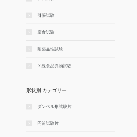
引張試験
腐食試験
耐薬品性試験
Ｘ線食品異物試験
形状別 カテゴリー
ダンベル形試験片
円筒試験片