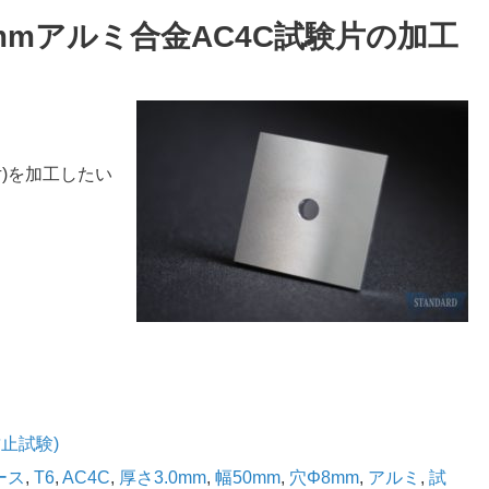
mmアルミ合金AC4C試験片の加工
)を加工したい
止試験)
ース
,
T6
,
AC4C
,
厚さ3.0mm
,
幅50mm
,
穴Φ8mm
,
アルミ
,
試