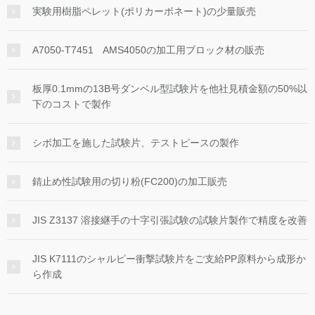
実験用樹脂ペレット(ポリカーボネート)の少量販売
A7050-T7451 AMS4050の加工用ブロック材の販売
板厚0.1mmの13B号ダンベル型試験片を他社見積金額の50%以
下のコストで製作
シボ加工を施した試験片、テストピースの製作
錆止め性試験用の切り粉(FC200)の加工販売
JIS Z3137 溶接継手の十字引張試験の試験片製作で精度を改善
JIS K7111のシャルピー衝撃試験片をご支給PP原料から成形か
ら作成