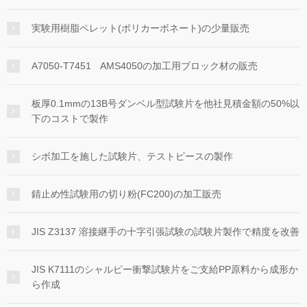
実験用樹脂ペレット(ポリカーボネート)の少量販売
A7050-T7451 AMS4050の加工用ブロック材の販売
板厚0.1mmの13B号ダンベル型試験片を他社見積金額の50%以
下のコストで製作
シボ加工を施した試験片、テストピースの製作
錆止め性試験用の切り粉(FC200)の加工販売
JIS Z3137 溶接継手の十字引張試験の試験片製作で精度を改善
JIS K7111のシャルピー衝撃試験片をご支給PP原料から成形か
ら作成