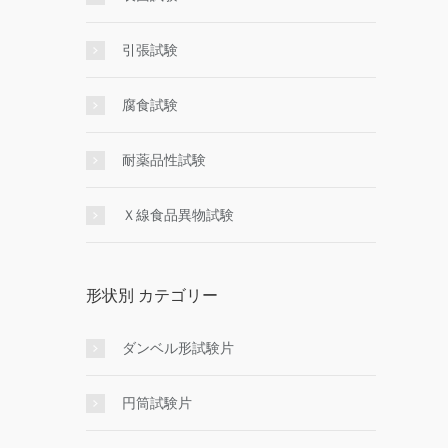
引張試験
腐食試験
耐薬品性試験
Ｘ線食品異物試験
形状別 カテゴリー
ダンベル形試験片
円筒試験片