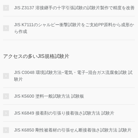
JIS Z3137 溶接継手の十字引張試験の試験片製作で精度を改善
JIS K7111のシャルピー衝撃試験片をご支給PP原料から成形か
ら作成
アクセスの多いJIS規格試験片
JIS C0048 環境試験方法−電気・電子−混合ガス流腐食試験 試
験片
JIS K5600 塗料一般試験方法 試験板
JIS K6849 接着剤の引張り接着強さ試験方法 試験片
JIS K6850 剛性被着材の引張せん断接着強さ試験方法 試験片