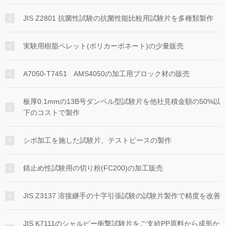
JIS Z2801 抗菌性試験の抗菌性能比較用試験片を多種類製作
実験用樹脂ペレット(ポリカーボネート)の少量販売
A7050-T7451 AMS4050の加工用ブロック材の販売
板厚0.1mmの13B号ダンベル型試験片を他社見積金額の50%以
下のコストで製作
シボ加工を施した試験片、テストピースの製作
錆止め性試験用の切り粉(FC200)の加工販売
JIS Z3137 溶接継手の十字引張試験の試験片製作で精度を改善
JIS K7111のシャルピー衝撃試験片をご支給PP原料から成形か