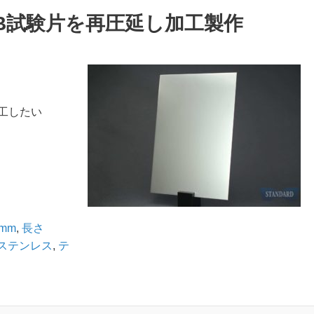
-2B試験片を再圧延し加工製作
加工したい
mm
,
長さ
ステンレス
,
テ