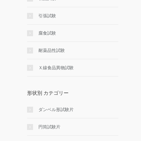
引張試験
腐食試験
耐薬品性試験
Ｘ線食品異物試験
形状別 カテゴリー
ダンベル形試験片
円筒試験片