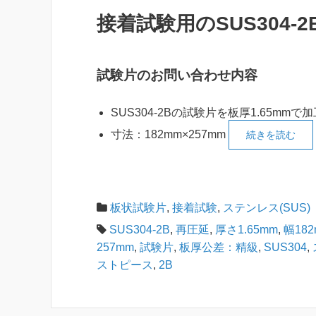
接着試験用のSUS304
試験片のお問い合わせ内容
SUS304-2Bの試験片を板厚1.65mmで
寸法：182mm×257mm
続きを読む
板状試験片
,
接着試験
,
ステンレス(SUS)
SUS304-2B
,
再圧延
,
厚さ1.65mm
,
幅182
257mm
,
試験片
,
板厚公差：精級
,
SUS304
,
ストピース
,
2B