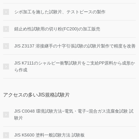
シボ加工を施した試験片、テストピースの製作
錆止め性試験用の切り粉(FC200)の加工販売
JIS Z3137 溶接継手の十字引張試験の試験片製作で精度を改善
JIS K7111のシャルピー衝撃試験片をご支給PP原料から成形か
ら作成
アクセスの多いJIS規格試験片
JIS C0048 環境試験方法−電気・電子−混合ガス流腐食試験 試
験片
JIS K5600 塗料一般試験方法 試験板