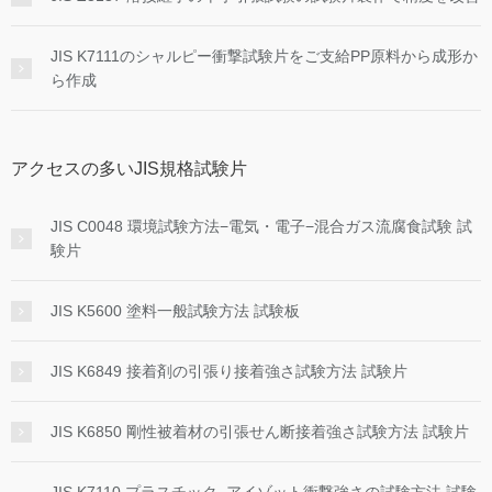
JIS K7111のシャルピー衝撃試験片をご支給PP原料から成形か
ら作成
アクセスの多いJIS規格試験片
JIS C0048 環境試験方法−電気・電子−混合ガス流腐食試験 試
験片
JIS K5600 塗料一般試験方法 試験板
JIS K6849 接着剤の引張り接着強さ試験方法 試験片
JIS K6850 剛性被着材の引張せん断接着強さ試験方法 試験片
JIS K7110 プラスチック−アイゾット衝撃強さの試験方法 試験