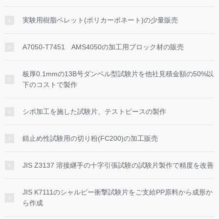
実験用樹脂ペレット(ポリカーボネート)の少量販売
A7050-T7451 AMS4050の加工用ブロック材の販売
板厚0.1mmの13B号ダンベル型試験片を他社見積金額の50%以
下のコストで製作
シボ加工を施した試験片、テストピースの製作
錆止め性試験用の切り粉(FC200)の加工販売
JIS Z3137 溶接継手の十字引張試験の試験片製作で精度を改善
JIS K7111のシャルピー衝撃試験片をご支給PP原料から成形か
ら作成