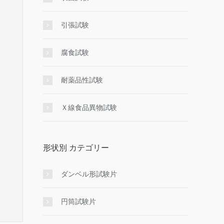
引張試験
腐食試験
耐薬品性試験
Ｘ線食品異物試験
形状別 カテゴリー
ダンベル形試験片
円筒試験片