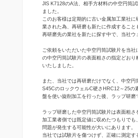
JIS K7128のA法、相手方材料の中空
ました。
このお客様は定期的に古い金属加工業社に
業された為、再研磨も新たに作成すること
再研磨先の業社を新たに探す中で、当社ウ
ご依頼をいただいた中空円筒試験片を当社にお
の中空円筒試験片の表面粗さの指定どおり粗
いたしました。
また、当社では再研磨だけでなく、中空円
S45CのロックウェルC硬さHRC12～2
盤を使い旋削加工を行った後、ラップ研磨で
ラップ研磨した中空円筒試験片は表面粗さ
加工業者側では既定値に収めたつもりでも
問題が発生する可能性が大いにあります。
当社では試験片を傷つけず、正確に測定す