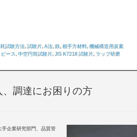
摩耗試験方法
,
試験片
,
A法
,
鉄
,
相手方材料
,
機械構造用炭素
トピース
,
中空円筒試験片
,
JIS K7218 試験片
,
ラップ研磨
入、調達にお困りの方
大手企業研究部門、品質管