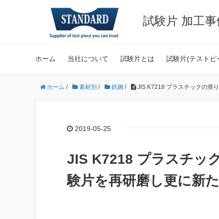
試験片 加工
ホーム
当社について
試験片とは
試験片(テストピ
ホーム
/
素材別
/
鉄鋼
/
JIS K7218 プラスチッ
2019-05-25
JIS K7218 プラス
験片を再研磨し更に新