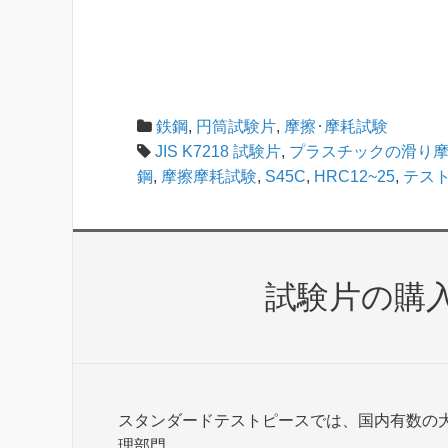
鉄鋼
,
円筒試験片
,
摩擦･摩耗試験
JIS K7218 試験片
,
プラスチックの滑り
鋼
,
摩擦摩耗試験
,
S45C
,
HRC12~25
,
テス
試験片の購
スタンダードテストピースでは、国内有数の
理部門。