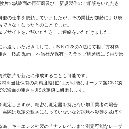
円筒試験片の試験面の再研磨及び、新規製作のご相談をいただき
研磨の仕事を依頼していましたが、その業社が加齢により廃
もできなくなったとのことでした。
ェブサイトをご覧いただき、ご連絡をいただきました。
送りいただきまして、JIS K7128のA法にて相手方材料
さ「Ra0.8μｍ」へ当社が保有するラップ研磨機にて再研磨
筒試験片を新たに作成することも可能です。
5の素材を当社保有の高精度複雑加工が可能なオークマ製CNC旋
試験面の粗さをJIS既定値に研磨します。
を測定しますが、精密な測定器を持たない加工業者の場合、
、実際は規定の粗さになっていないなど試験へ影響を及ぼす
る為、キーエンス社製の「ナノレベルまで測定可能なレーザ