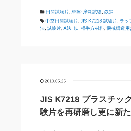
円筒試験片
,
摩擦･摩耗試験
,
鉄鋼
中空円筒試験片
,
JIS K7218 試験片
,
ラッ
法
,
試験片
,
A法
,
鉄
,
相手方材料
,
機械構造用
2019.05.25
JIS K7218 プラス
験片を再研磨し更に新