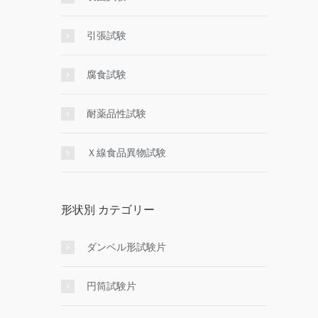
引張試験
腐食試験
耐薬品性試験
Ｘ線食品異物試験
形状別 カテゴリー
ダンベル形試験片
円筒試験片