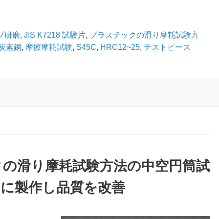
プ研磨
,
JIS K7218 試験片
,
プラスチックの滑り摩耗試験方
炭素鋼
,
摩擦摩耗試験
,
S45C
,
HRC12~25
,
テストピース
チックの滑り摩耗試験方法の中空円筒試
たに製作し品質を改善