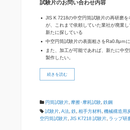
試験片のお問い合わせ内容
JIS K 7218の中空円筒試験片の再研磨
が、これまで依頼していた業社が廃業し
新たに探している
中空円筒試験片の表面粗さをRa0.8μｍ
また、加工が可能であれば、新たに中空
製作したい。
続きを読む
円筒試験片
,
摩擦･摩耗試験
,
鉄鋼
試験片
,
A法
,
鉄
,
相手方材料
,
機械構造用
空円筒試験片
,
JIS K7218 試験片
,
ラップ研