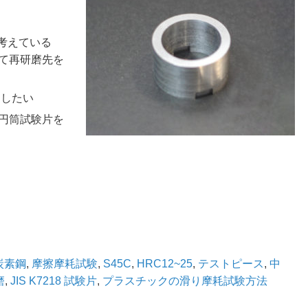
を考えている
て再研磨先を
にしたい
円筒試験片を
炭素鋼
,
摩擦摩耗試験
,
S45C
,
HRC12~25
,
テストピース
,
中
磨
,
JIS K7218 試験片
,
プラスチックの滑り摩耗試験方法