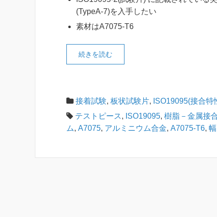
(TypeA-7)を入手したい
素材はA7075-T6
続きを読む
接着試験
,
板状試験片
,
ISO19095(接合
テストピース
,
ISO19095
,
樹脂－金属接
ム
,
A7075
,
アルミニウム合金
,
A7075-T6
,
幅