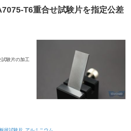
のA7075-T6重合せ試験片を指定公差
合せ試験片の加工
板状試験片
,
アルミニウム