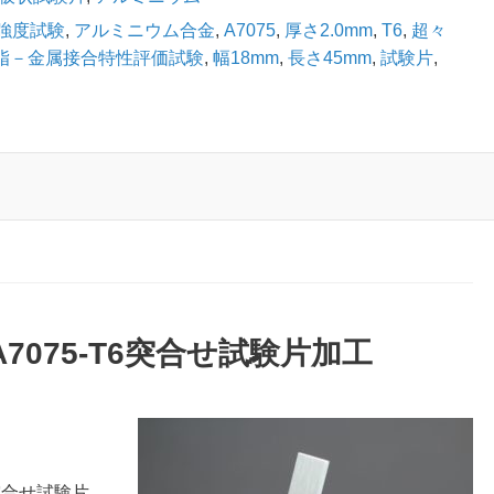
強度試験
,
アルミニウム合金
,
A7075
,
厚さ2.0mm
,
T6
,
超々
脂－金属接合特性評価試験
,
幅18mm
,
長さ45mm
,
試験片
,
A7075-T6突合せ試験片加工
る突合せ試験片