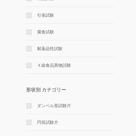
引張試験
腐食試験
耐薬品性試験
Ｘ線食品異物試験
形状別 カテゴリー
ダンベル形試験片
円筒試験片