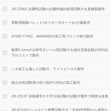
JIS Z2801 抗菌性試験の抗菌性能比較用試験片を多種類製作
実験用樹脂ペレット(ポリカーボネート)の少量販売
A7050-T7451 AMS4050の加工用ブロック材の販売
板厚0.1mmの13B号ダンベル型試験片を他社見積金額の50%以
下のコストで製作
シボ加工を施した試験片、テストピースの製作
錆止め性試験用の切り粉(FC200)の加工販売
JIS Z3137 溶接継手の十字引張試験の試験片製作で精度を改善
JIS K7111のシャルピー衝撃試験片をご支給PP原料から成形か